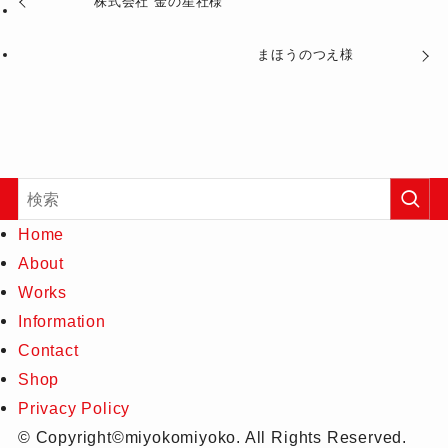
株式会社 金の星社様
まほうのつえ様
Home
About
Works
Information
Contact
Shop
Privacy Policy
©
Copyright©miyokomiyoko. All Rights Reserved.