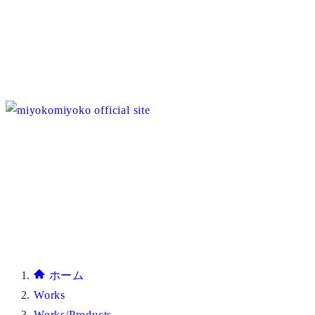
ホーム
Works
Works/Products