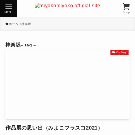
MENU
Shop
ホーム
神楽坂
神楽坂
– tag –
Gallery
作品展の思い出（みよこフラスコ2021）