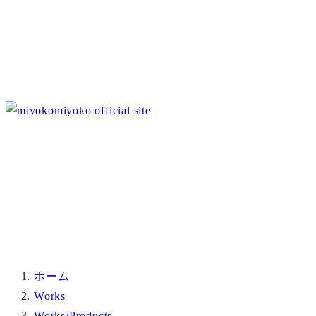
ホーム
Works
Works/Products