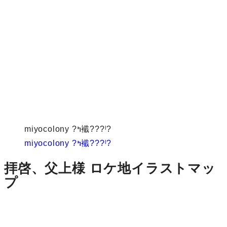
miyocolony ?ߤ襳???ˡ?
miyocolony ?ߤ襳???ˡ?
拝啓、父上様 ロケ地イラストマッ
プ